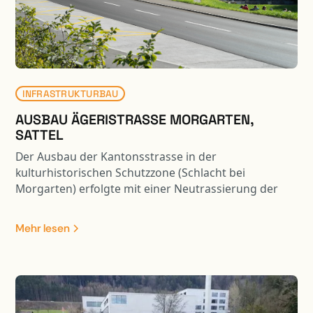
INFRASTRUKTURBAU
AUSBAU ÄGERISTRASSE MORGARTEN,
SATTEL
Der Ausbau der Kantonsstrasse in der
kulturhistorischen Schutzzone (Schlacht bei
Morgarten) erfolgte mit einer Neutrassierung der
Achse. Aufgrund der Strassenverbreiterung im
kurvigen und steilen Gelände, konnte eine
Mehr lesen
normkonforme Strassenführung erreicht werden.
Dabei waren die hangseitigen Abträge und die
talseitigen Auskragungen in ein ausgewogenes
Verhältnis zu bringen. Durch die Trasseverbreiterung
ergaben sich auf der Hangseite Stützmauern,