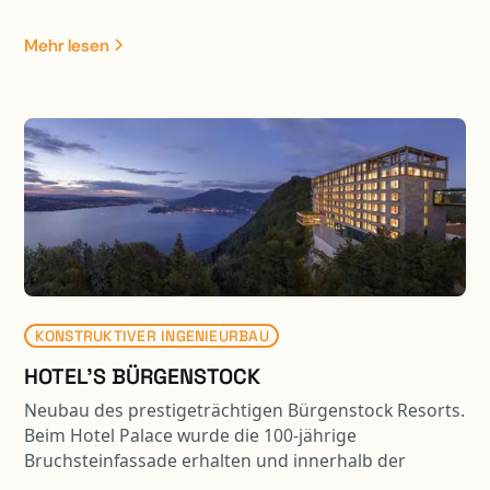
Strassenbrücke. Die neue Brückenplatte wurde
seitlich hergestellt und mit einem 700 to
Mehr lesen
Gittermastkran an die effektive Position versetzt. Das
Gesamtgewicht der zu versetzenden Brückenplatte
betrug dabei ca. 420 to. Projektbestandeile waren: -
Abbruch bestehende Brücke - Neubau Widerlager
mittels Umspundung / Pfählung usw.; davon 1 WL im
Nahbereich der Zentralbahn - Brückenplatte mittels
Kran versetzen - Vorarbeiten Gewässer usw. für
spätere Aufweitung und Renaturierung Sarneraa -
Umlegung Langsamverkehrswege - Anpassung
bestehende Kantonsstrasse an neue Situation
KONSTRUKTIVER INGENIEURBAU
HOTEL'S BÜRGENSTOCK
Neubau des prestigeträchtigen Bürgenstock Resorts.
Beim Hotel Palace wurde die 100-jährige
Bruchsteinfassade erhalten und innerhalb der
Fassadenmauer ein komplet neues Tragwerk erstellt.