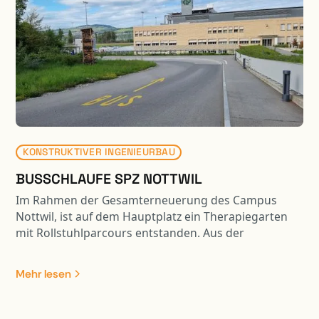
KONSTRUKTIVER INGENIEURBAU
BUSSCHLAUFE SPZ NOTTWIL
Im Rahmen der Gesamterneuerung des Campus
Nottwil, ist auf dem Hauptplatz ein Therapiegarten
mit Rollstuhlparcours entstanden. Aus der
Optimierung der Rollstuhl- und Fussgängerwege
resultiert eine Entflechtung vom motorisierten
Mehr lesen
Verkehr. Die Linienführung des öffentlichen Verkehrs
verläuft nun separat via Busschlaufe über das
Parking A und das Feuerwehrdepot. Die Busschlaufe