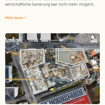
wirtschaftliche Sanierung war nicht mehr möglich,
daher wurde die Brücke durch einen Neubau ersetzt.
Zudem hatte der Tobelbach in Bezug auf den
Mehr lesen
Hochwasserschutz und die Ökologie erhebliche
Defizite. Um den wasserbaulichen Anforderungen bei
der Brückenbauplanung Rechnung zu tragen,
erfolgte der Neubau mit einer vergrösserten
Spannweite.