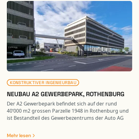
und Teile der Umgebung sind mit Fahrzeugen bis 40
Tonnen befahrbar. Der neu gestaltete Hauptplatz ist
zudem für Veranstaltungen nutzbar. Dazu wurden die
bestehenden Tragkonstruktionen mit Stahlpilzen,
CFK-Lamellen und Durchstanzbewehrungen
verstärkt. Zur Optimierung der Deckenbelastungen
bestehen die Aufschüttung zum Teil aus
Schaumglasschotter
KONSTRUKTIVER INGENIEURBAU
NEUBAU A2 GEWERBEPARK, ROTHENBURG
Der A2 Gewerbepark befindet sich auf der rund
40‘000 m2 grossen Parzelle 1948 in Rothenburg und
ist Bestandteil des Gewerbezentrums der Auto AG
Immobilien. Im repräsentativen Gewerbegebäude
stehen total 10‘000 m2 für Büro-, Ausstellungs- und
Mehr lesen