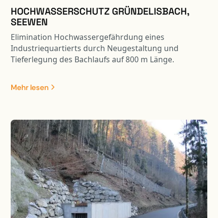
HOCHWASSERSCHUTZ GRÜNDELISBACH,
SEEWEN
Elimination Hochwassergefährdung eines
Industriequartierts durch Neugestaltung und
Tieferlegung des Bachlaufs auf 800 m Länge.
Umfangreiche Terrainverbesserungen, Neubau
Bezirksstrassenbrücke, Ausscheidung
Mehr lesen
Gewässerraum, Anpassung Riedfläche und
Renaturierung Gewässerlauf.