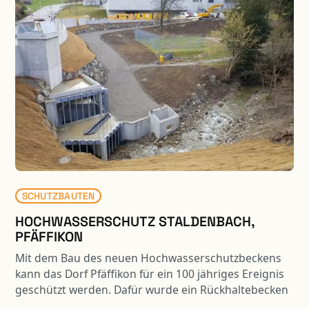
Felsabträge und Hangstabilisierungsmassnahmen.
Die diversen Stützbauwerke sind teilweise auf Pfählen
fundiert.
SCHUTZBAUTEN
HOCHWASSERSCHUTZ STALDENBACH,
PFÄFFIKON
Mit dem Bau des neuen Hochwasserschutzbeckens
kann das Dorf Pfäffikon für ein 100 jähriges Ereignis
geschützt werden. Dafür wurde ein Rückhaltebecken
mit einem Volumen von 33’000 m3 Inhalt gebaut.