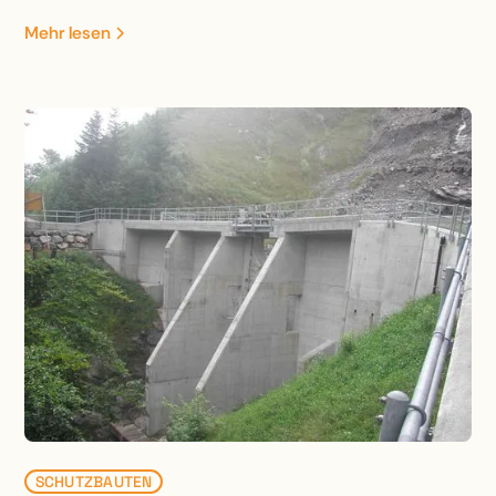
Zudem wurde das Gebäude unterkellert und entlang
Mehr lesen
der steil abfallenden Bergflanke angebaut. Das
Bürgenstock Hotel ist das Leuchtturmprojet des
neuen Resorts. Ein äusserst komplexes Bauvorhaben
mit spektakulärer Lage auf dem Bergkamm. Die
Fundation des Neubaus wurde inmitten der steil
abfallenden Bergflanke erstellt. Zudem wurden u.a.
die Bergstation der Kehrsiten-Bürgenstock
Standseilbahn, ein Kino, ein Shop sowie ein Ballroom
mit sehr grossen Spannweiten integriert. Beim
Alpine SPA wurde die Tragstruktur des ehemaligen
Gebäude umgebaut und grosszügig erweitert. Dabei
waren zahlreiche Unterfangungen, Spezialaushübe
und unkonventionelle Sicherungen der Tragstruktur
erforderlich. Zudem wurde ein Stollen unter dem
bestehenden Gebäude erstellt.
SCHUTZBAUTEN