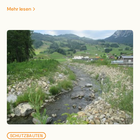
Dank der „Mitbenützung“ der Weidstrasse als Damm
Mehr lesen
ist der Eingriff in die Landschaft erträglich. Durch die
ökologischen Massnahmen wird das bereits heute
attraktive Naherholungsgebiet zusätzlich
aufgewertet.
SCHUTZBAUTEN