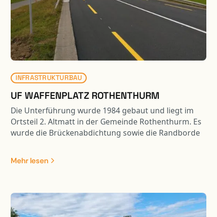
INFRASTRUKTURBAU
UF WAFFENPLATZ ROTHENTHURM
Die Unterführung wurde 1984 gebaut und liegt im
Ortsteil 2. Altmatt in der Gemeinde Rothenthurm. Es
wurde die Brückenabdichtung sowie die Randborde
erneuert. Weiter wurden die Wiederlagerwände
saniert. In Zusammenhang mit der Sanierung der
Mehr lesen
Kunstbaute erfolgte eine Belagssanierung auf einer
Länge von ca. 550 m1.