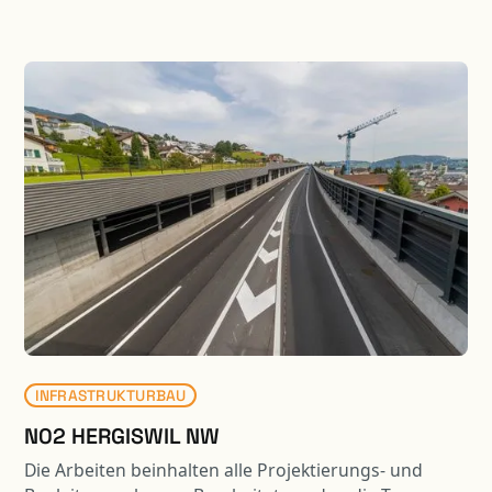
Gewerbeflächen zur Verfügung. Das zugehörige 6-
geschossige Parking beinhaltet 324 Parkplätze und
ist über eine Fussgängerbrücke mit dem
Gewerbegebäude verbunden. Die Tragwerke beider
Gebäude sind in Stahlbeton-Skelettbauweise
ausgeführt, welche sämtliche Anforderungen an die
Wirtschaftlichkeit und Flexibilität der Bauherrschaft
erfüllen. Damit die Gelenkbusse mit genügendem
Wendekreis in die benachbarte Halle einbiegen
können, ragt das Parking über die entsprechende
Verkehrsfläche. Die auskragenden Parkdecks sind
mittels Stützenvorspannung an den massiven
Dachträgern aufgehängt. Durch die aktive
Krafteinleitung werden die Verformungen der
schlanken Flachdecken auf ein gebrauchstaugliches
Mass begrenzt.
INFRASTRUKTURBAU
N02 HERGISWIL NW
Die Arbeiten beinhalten alle Projektierungs- und