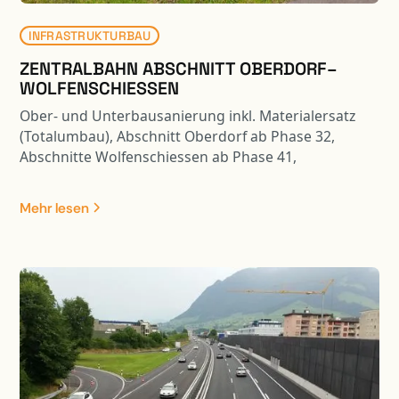
INFRASTRUKTURBAU
ZENTRALBAHN ABSCHNITT OBERDORF–
WOLFENSCHIESSEN
Ober- und Unterbausanierung inkl. Materialersatz
(Totalumbau), Abschnitt Oberdorf ab Phase 32,
Abschnitte Wolfenschiessen ab Phase 41,
Teilbereiche ab Phase 31/32: - Unter- und
Oberbausanierung inkl. Materialersatz - Sperrschicht
Mehr lesen
mit AC Rail 16 - Neue Gleisentwässerungen Typ 3b,
4a, 4b inkl. Sammelleitung in die Engelberger Aa -
Bankettsicherungen mit System Ribbert und Rüglei -
Neue Fahrleitungsfundamente - Instandsetzung und
Umbau Bahnübergänge (Strail-Platten,
Kabelschächte, Kabelrohranlage) - Ersatz Zäune und
Fahrzeugrückhaltesysteme - Abschnittslängen:
Oberdorf 640m, Wolfenschiessen 100m, Dörfli
1‘700m.