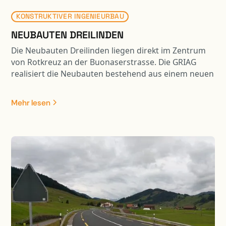
KONSTRUKTIVER INGENIEURBAU
NEUBAUTEN DREILINDEN
Die Neubauten Dreilinden liegen direkt im Zentrum
von Rotkreuz an der Buonaserstrasse. Die GRIAG
realisiert die Neubauten bestehend aus einem neuen
Pflegezentrum und Alterwohnungen, welche bis zu
11 Geschosse aufweisen. Die Fundation wurde in
Mehr lesen
Teilen mit Bohrpfählen ausgeführt und die Baugrube
wurde mittels einer rückverankerten
Spritzbetonwand und eines Wellpoint-Systems
realisiert.