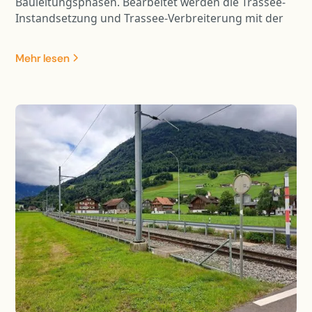
Bauleitungsphasen. Bearbeitet werden die Trassee-
Instandsetzung und Trassee-Verbreiterung mit der
Entwässerung, sämtliche Werkleitungen,
Halbanschluss Hergiswil, Verzweigung Lopper,
Mehr lesen
Trassee-Verbreiterung FBNO. Im weiteren ist die
Projektierung und Bauleitung diverser Stützmauern
(Neubau und Instandsetzung, mehrere verankerte
SM, neue Tischkonstruktion auf
Ortbetonbohrpfählen [Erstellung Betonpfähle mit
Brextor] /Stützkonstruktion auf Ortbetonbohrpfählen
mit Lärmschutzwand ) , Ausbau SABA Mühlestrasse
Instandsetzung der Lärmschutzgalerie Hergiswil
(Ausschnitt aus B Magazin 02/20), Instandsetzungs-,
Verstärkungs- und Verbreiterungsarbeiten diverser
Kunstbauten sowie die umfangreichen
Projektierungs- und Bauleitungsarbeiten der
Lärmschutzwände enthalten.