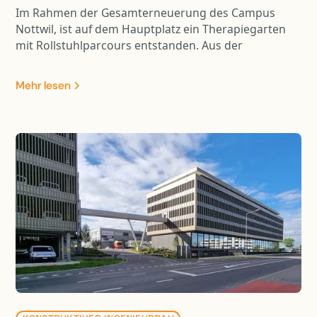
Im Rahmen der Gesamterneuerung des Campus
Nottwil, ist auf dem Hauptplatz ein Therapiegarten
mit Rollstuhlparcours entstanden. Aus der
Optimierung der Rollstuhl- und Fussgängerwege
resultiert eine Entflechtung vom motorisierten
Mehr lesen
Verkehr. Die Linienführung des öffentlichen Verkehrs
verläuft nun separat via Busschlaufe über das
Parking A und das Feuerwehrdepot. Die Busschlaufe
und Teile der Umgebung sind mit Fahrzeugen bis 40
Tonnen befahrbar. Der neu gestaltete Hauptplatz ist
zudem für Veranstaltungen nutzbar. Dazu wurden die
bestehenden Tragkonstruktionen mit Stahlpilzen,
CFK-Lamellen und Durchstanzbewehrungen
verstärkt. Zur Optimierung der Deckenbelastungen
bestehen die Aufschüttung zum Teil aus
Schaumglasschotter