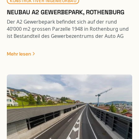
KONSTRUKTIVER INGENIEURBAU
NEUBAU A2 GEWERBEPARK, ROTHENBURG
Der A2 Gewerbepark befindet sich auf der rund
40‘000 m2 grossen Parzelle 1948 in Rothenburg und
ist Bestandteil des Gewerbezentrums der Auto AG
Immobilien. Im repräsentativen Gewerbegebäude
stehen total 10‘000 m2 für Büro-, Ausstellungs- und
Mehr lesen
Gewerbeflächen zur Verfügung. Das zugehörige 6-
geschossige Parking beinhaltet 324 Parkplätze und
ist über eine Fussgängerbrücke mit dem
Gewerbegebäude verbunden. Die Tragwerke beider
Gebäude sind in Stahlbeton-Skelettbauweise
ausgeführt, welche sämtliche Anforderungen an die
Wirtschaftlichkeit und Flexibilität der Bauherrschaft
erfüllen. Damit die Gelenkbusse mit genügendem
Wendekreis in die benachbarte Halle einbiegen
können, ragt das Parking über die entsprechende
Verkehrsfläche. Die auskragenden Parkdecks sind
mittels Stützenvorspannung an den massiven