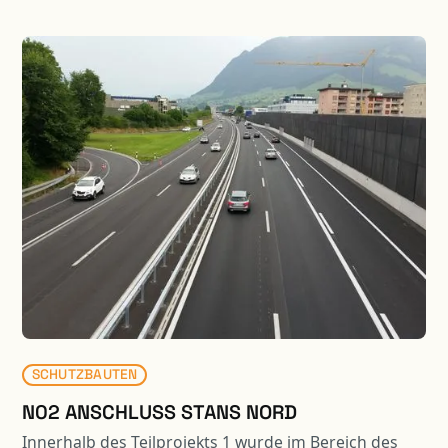
4a, 4b inkl. Sammelleitung in die Engelberger Aa -
Bankettsicherungen mit System Ribbert und Rüglei -
Neue Fahrleitungsfundamente - Instandsetzung und
Umbau Bahnübergänge (Strail-Platten,
Kabelschächte, Kabelrohranlage) - Ersatz Zäune und
Fahrzeugrückhaltesysteme - Abschnittslängen:
Oberdorf 640m, Wolfenschiessen 100m, Dörfli
1‘700m.
SCHUTZBAUTEN
N02 ANSCHLUSS STANS NORD
Innerhalb des Teilprojekts 1 wurde im Bereich des