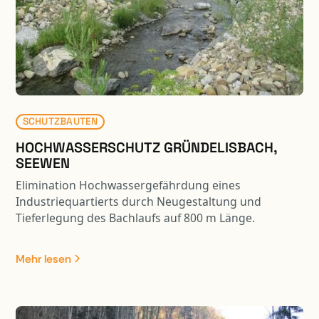
SCHUTZBAUTEN
HOCHWASSERSCHUTZ GRÜNDELISBACH,
SEEWEN
Elimination Hochwassergefährdung eines
Industriequartierts durch Neugestaltung und
Tieferlegung des Bachlaufs auf 800 m Länge.
Umfangreiche Terrainverbesserungen, Neubau
Bezirksstrassenbrücke, Ausscheidung
Mehr lesen
Gewässerraum, Anpassung Riedfläche und
Renaturierung Gewässerlauf.