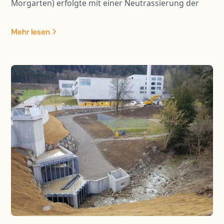
Morgarten) erfolgte mit einer Neutrassierung der
Achse. Aufgrund der Strassenverbreiterung im
kurvigen und steilen Gelände, konnte eine
Mehr lesen
normkonforme Strassenführung erreicht werden.
Dabei waren die hangseitigen Abträge und die
talseitigen Auskragungen in ein ausgewogenes
Verhältnis zu bringen. Durch die Trasseverbreiterung
ergaben sich auf der Hangseite Stützmauern,
Felsabträge und Hangstabilisierungsmassnahmen.
Die diversen Stützbauwerke sind teilweise auf Pfählen
fundiert.