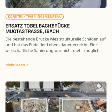
KONSTRUKTIVER INGENIEURBAU
ERSATZ TOBELBACHBRÜCKE
MUOTASTRASSE, IBACH
Die bestehende Brücke wies strukturelle Schäden auf
und hat das Ende der Lebensdauer erreicht. Eine
wirtschaftliche Sanierung war nicht mehr möglich,
daher wurde die Brücke durch einen Neubau ersetzt.
Zudem hatte der Tobelbach in Bezug auf den
Mehr lesen
Hochwasserschutz und die Ökologie erhebliche
Defizite. Um den wasserbaulichen Anforderungen bei
der Brückenbauplanung Rechnung zu tragen,
erfolgte der Neubau mit einer vergrösserten
Spannweite.