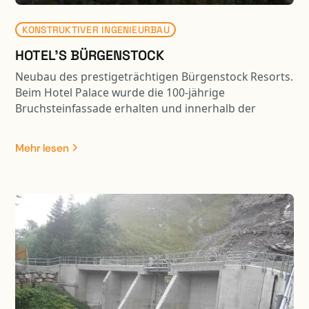
KONSTRUKTIVER INGENIEURBAU
HOTEL'S BÜRGENSTOCK
Neubau des prestigeträchtigen Bürgenstock Resorts.
Beim Hotel Palace wurde die 100-jährige
Bruchsteinfassade erhalten und innerhalb der
Fassadenmauer ein komplet neues Tragwerk erstellt.
Zudem wurde das Gebäude unterkellert und entlang
Mehr lesen
der steil abfallenden Bergflanke angebaut. Das
Bürgenstock Hotel ist das Leuchtturmprojet des
neuen Resorts. Ein äusserst komplexes Bauvorhaben
mit spektakulärer Lage auf dem Bergkamm. Die
Fundation des Neubaus wurde inmitten der steil
abfallenden Bergflanke erstellt. Zudem wurden u.a.
die Bergstation der Kehrsiten-Bürgenstock
Standseilbahn, ein Kino, ein Shop sowie ein Ballroom
mit sehr grossen Spannweiten integriert. Beim
Alpine SPA wurde die Tragstruktur des ehemaligen