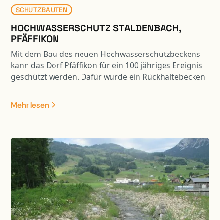
SCHUTZBAUTEN
HOCHWASSERSCHUTZ STALDENBACH,
PFÄFFIKON
Mit dem Bau des neuen Hochwasserschutzbeckens
kann das Dorf Pfäffikon für ein 100 jähriges Ereignis
geschützt werden. Dafür wurde ein Rückhaltebecken
mit einem Volumen von 33’000 m3 Inhalt gebaut.
Dank der „Mitbenützung“ der Weidstrasse als Damm
Mehr lesen
ist der Eingriff in die Landschaft erträglich. Durch die
ökologischen Massnahmen wird das bereits heute
attraktive Naherholungsgebiet zusätzlich
aufgewertet.