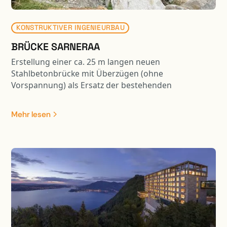
KONSTRUKTIVER INGENIEURBAU
BRÜCKE SARNERAA
Erstellung einer ca. 25 m langen neuen
Stahlbetonbrücke mit Überzügen (ohne
Vorspannung) als Ersatz der bestehenden
Strassenbrücke. Die neue Brückenplatte wurde
seitlich hergestellt und mit einem 700 to
Mehr lesen
Gittermastkran an die effektive Position versetzt. Das
Gesamtgewicht der zu versetzenden Brückenplatte
betrug dabei ca. 420 to. Projektbestandeile waren: -
Abbruch bestehende Brücke - Neubau Widerlager
mittels Umspundung / Pfählung usw.; davon 1 WL im
Nahbereich der Zentralbahn - Brückenplatte mittels
Kran versetzen - Vorarbeiten Gewässer usw. für
spätere Aufweitung und Renaturierung Sarneraa -
Umlegung Langsamverkehrswege - Anpassung
bestehende Kantonsstrasse an neue Situation