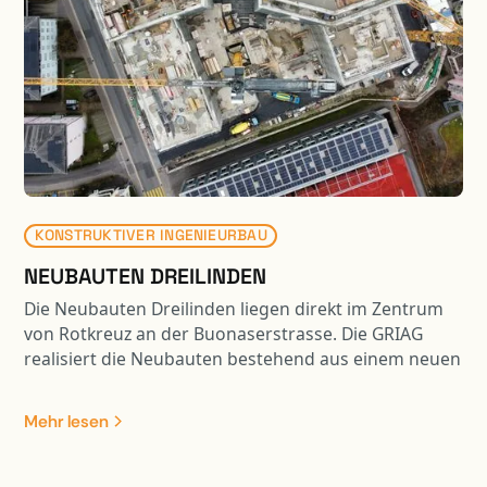
KONSTRUKTIVER INGENIEURBAU
NEUBAUTEN DREILINDEN
Die Neubauten Dreilinden liegen direkt im Zentrum
von Rotkreuz an der Buonaserstrasse. Die GRIAG
realisiert die Neubauten bestehend aus einem neuen
Pflegezentrum und Alterwohnungen, welche bis zu
11 Geschosse aufweisen. Die Fundation wurde in
Mehr lesen
Teilen mit Bohrpfählen ausgeführt und die Baugrube
wurde mittels einer rückverankerten
Spritzbetonwand und eines Wellpoint-Systems