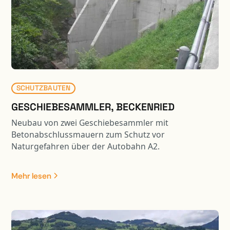
Gebäude umgebaut und grosszügig erweitert. Dabei
waren zahlreiche Unterfangungen, Spezialaushübe
und unkonventionelle Sicherungen der Tragstruktur
erforderlich. Zudem wurde ein Stollen unter dem
bestehenden Gebäude erstellt.
SCHUTZBAUTEN
GESCHIEBESAMMLER, BECKENRIED
Neubau von zwei Geschiebesammler mit
Betonabschlussmauern zum Schutz vor
Naturgefahren über der Autobahn A2.
Mehr lesen