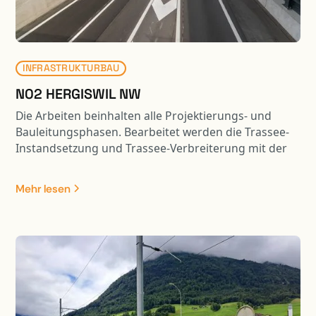
Dachträgern aufgehängt. Durch die aktive
Krafteinleitung werden die Verformungen der
schlanken Flachdecken auf ein gebrauchstaugliches
Mass begrenzt.
INFRASTRUKTURBAU
N02 HERGISWIL NW
Die Arbeiten beinhalten alle Projektierungs- und
Bauleitungsphasen. Bearbeitet werden die Trassee-
Instandsetzung und Trassee-Verbreiterung mit der
Entwässerung, sämtliche Werkleitungen,
Halbanschluss Hergiswil, Verzweigung Lopper,
Mehr lesen
Trassee-Verbreiterung FBNO. Im weiteren ist die
Projektierung und Bauleitung diverser Stützmauern
(Neubau und Instandsetzung, mehrere verankerte
SM, neue Tischkonstruktion auf
Ortbetonbohrpfählen [Erstellung Betonpfähle mit
Brextor] /Stützkonstruktion auf Ortbetonbohrpfählen
mit Lärmschutzwand ) , Ausbau SABA Mühlestrasse
Instandsetzung der Lärmschutzgalerie Hergiswil