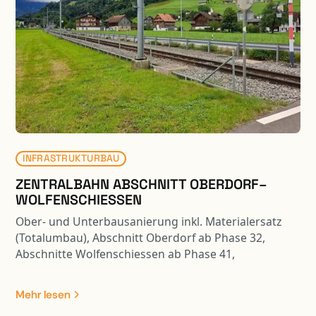
(Ausschnitt aus B Magazin 02/20), Instandsetzungs-,
Verstärkungs- und Verbreiterungsarbeiten diverser
Kunstbauten sowie die umfangreichen
Projektierungs- und Bauleitungsarbeiten der
Lärmschutzwände enthalten.
INFRASTRUKTURBAU
ZENTRALBAHN ABSCHNITT OBERDORF–
WOLFENSCHIESSEN
Ober- und Unterbausanierung inkl. Materialersatz
(Totalumbau), Abschnitt Oberdorf ab Phase 32,
Abschnitte Wolfenschiessen ab Phase 41,
Teilbereiche ab Phase 31/32: - Unter- und
Oberbausanierung inkl. Materialersatz - Sperrschicht
Mehr lesen
mit AC Rail 16 - Neue Gleisentwässerungen Typ 3b,