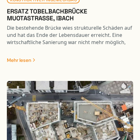
ERSATZ TOBELBACHBRÜCKE
MUOTASTRASSE, IBACH
Die bestehende Brücke wies strukturelle Schäden auf
und hat das Ende der Lebensdauer erreicht. Eine
wirtschaftliche Sanierung war nicht mehr möglich,
daher wurde die Brücke durch einen Neubau ersetzt.
Zudem hatte der Tobelbach in Bezug auf den
Mehr lesen
Hochwasserschutz und die Ökologie erhebliche
Defizite. Um den wasserbaulichen Anforderungen bei
der Brückenbauplanung Rechnung zu tragen,
erfolgte der Neubau mit einer vergrösserten
Spannweite.