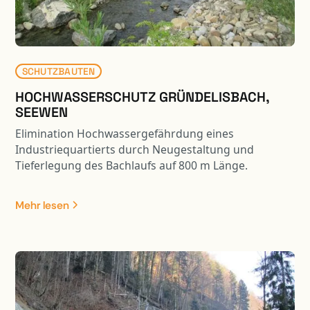
SCHUTZBAUTEN
HOCHWASSERSCHUTZ GRÜNDELISBACH,
SEEWEN
Elimination Hochwassergefährdung eines
Industriequartierts durch Neugestaltung und
Tieferlegung des Bachlaufs auf 800 m Länge.
Umfangreiche Terrainverbesserungen, Neubau
Bezirksstrassenbrücke, Ausscheidung
Mehr lesen
Gewässerraum, Anpassung Riedfläche und
Renaturierung Gewässerlauf.