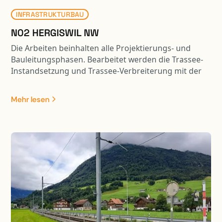
Mass begrenzt.
INFRASTRUKTURBAU
N02 HERGISWIL NW
Die Arbeiten beinhalten alle Projektierungs- und
Bauleitungsphasen. Bearbeitet werden die Trassee-
Instandsetzung und Trassee-Verbreiterung mit der
Entwässerung, sämtliche Werkleitungen,
Halbanschluss Hergiswil, Verzweigung Lopper,
Mehr lesen
Trassee-Verbreiterung FBNO. Im weiteren ist die
Projektierung und Bauleitung diverser Stützmauern
(Neubau und Instandsetzung, mehrere verankerte
SM, neue Tischkonstruktion auf
Ortbetonbohrpfählen [Erstellung Betonpfähle mit
Brextor] /Stützkonstruktion auf Ortbetonbohrpfählen
mit Lärmschutzwand ) , Ausbau SABA Mühlestrasse
Instandsetzung der Lärmschutzgalerie Hergiswil
(Ausschnitt aus B Magazin 02/20), Instandsetzungs-,
Verstärkungs- und Verbreiterungsarbeiten diverser
Kunstbauten sowie die umfangreichen