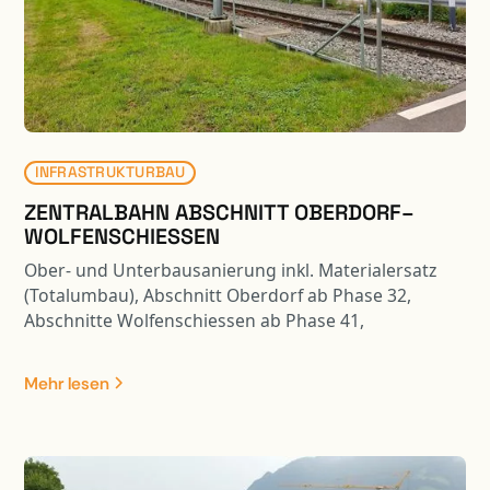
Projektierungs- und Bauleitungsarbeiten der
Lärmschutzwände enthalten.
INFRASTRUKTURBAU
ZENTRALBAHN ABSCHNITT OBERDORF–
WOLFENSCHIESSEN
Ober- und Unterbausanierung inkl. Materialersatz
(Totalumbau), Abschnitt Oberdorf ab Phase 32,
Abschnitte Wolfenschiessen ab Phase 41,
Teilbereiche ab Phase 31/32: - Unter- und
Oberbausanierung inkl. Materialersatz - Sperrschicht
Mehr lesen
mit AC Rail 16 - Neue Gleisentwässerungen Typ 3b,
4a, 4b inkl. Sammelleitung in die Engelberger Aa -
Bankettsicherungen mit System Ribbert und Rüglei -
Neue Fahrleitungsfundamente - Instandsetzung und