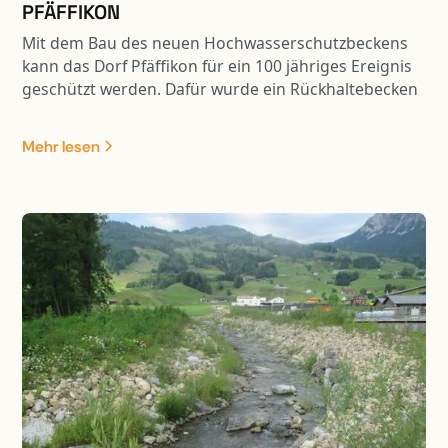
PFÄFFIKON
Mit dem Bau des neuen Hochwasserschutzbeckens
kann das Dorf Pfäffikon für ein 100 jähriges Ereignis
geschützt werden. Dafür wurde ein Rückhaltebecken
mit einem Volumen von 33’000 m3 Inhalt gebaut.
Dank der „Mitbenützung“ der Weidstrasse als Damm
Mehr lesen
ist der Eingriff in die Landschaft erträglich. Durch die
ökologischen Massnahmen wird das bereits heute
attraktive Naherholungsgebiet zusätzlich
aufgewertet.