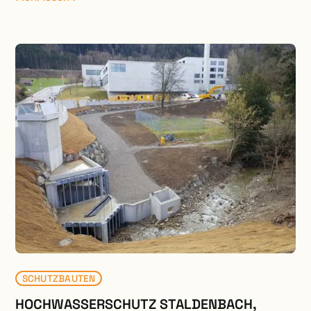
normkonforme Strassenführung erreicht werden.
Dabei waren die hangseitigen Abträge und die
talseitigen Auskragungen in ein ausgewogenes
Verhältnis zu bringen. Durch die Trasseverbreiterung
ergaben sich auf der Hangseite Stützmauern,
Felsabträge und Hangstabilisierungsmassnahmen.
Die diversen Stützbauwerke sind teilweise auf Pfählen
fundiert.
SCHUTZBAUTEN
HOCHWASSERSCHUTZ STALDENBACH,