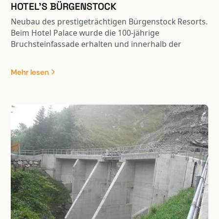
HOTEL'S BÜRGENSTOCK
Neubau des prestigeträchtigen Bürgenstock Resorts.
Beim Hotel Palace wurde die 100-jährige
Bruchsteinfassade erhalten und innerhalb der
Fassadenmauer ein komplet neues Tragwerk erstellt.
Zudem wurde das Gebäude unterkellert und entlang
Mehr lesen
der steil abfallenden Bergflanke angebaut. Das
Bürgenstock Hotel ist das Leuchtturmprojet des
neuen Resorts. Ein äusserst komplexes Bauvorhaben
mit spektakulärer Lage auf dem Bergkamm. Die
Fundation des Neubaus wurde inmitten der steil
abfallenden Bergflanke erstellt. Zudem wurden u.a.
die Bergstation der Kehrsiten-Bürgenstock
Standseilbahn, ein Kino, ein Shop sowie ein Ballroom
mit sehr grossen Spannweiten integriert. Beim
Alpine SPA wurde die Tragstruktur des ehemaligen
Gebäude umgebaut und grosszügig erweitert. Dabei
waren zahlreiche Unterfangungen, Spezialaushübe
und unkonventionelle Sicherungen der Tragstruktur