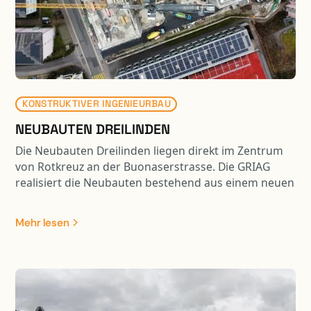
KONSTRUKTIVER INGENIEURBAU
NEUBAUTEN DREILINDEN
Die Neubauten Dreilinden liegen direkt im Zentrum
von Rotkreuz an der Buonaserstrasse. Die GRIAG
realisiert die Neubauten bestehend aus einem neuen
Pflegezentrum und Alterwohnungen, welche bis zu
11 Geschosse aufweisen. Die Fundation wurde in
Mehr lesen
Teilen mit Bohrpfählen ausgeführt und die Baugrube
wurde mittels einer rückverankerten
Spritzbetonwand und eines Wellpoint-Systems
realisiert.