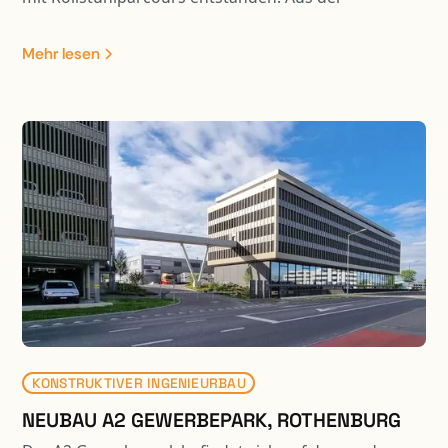
Optimierung der Rollstuhl- und Fussgängerwege
resultiert eine Entflechtung vom motorisierten
Mehr lesen
Verkehr. Die Linienführung des öffentlichen Verkehrs
verläuft nun separat via Busschlaufe über das
Parking A und das Feuerwehrdepot. Die Busschlaufe
und Teile der Umgebung sind mit Fahrzeugen bis 40
Tonnen befahrbar. Der neu gestaltete Hauptplatz ist
zudem für Veranstaltungen nutzbar. Dazu wurden die
bestehenden Tragkonstruktionen mit Stahlpilzen,
CFK-Lamellen und Durchstanzbewehrungen
verstärkt. Zur Optimierung der Deckenbelastungen
bestehen die Aufschüttung zum Teil aus
Schaumglasschotter
KONSTRUKTIVER INGENIEURBAU
NEUBAU A2 GEWERBEPARK, ROTHENBURG