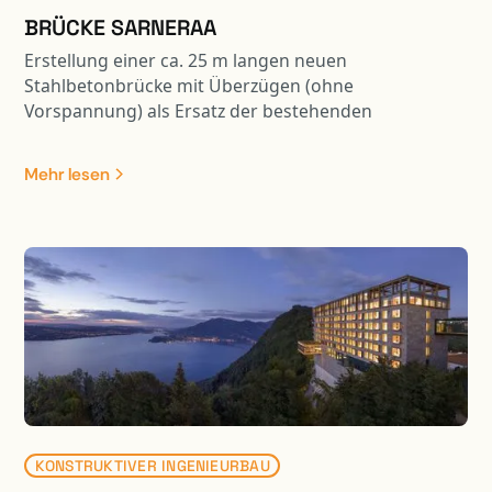
BRÜCKE SARNERAA
Erstellung einer ca. 25 m langen neuen
Stahlbetonbrücke mit Überzügen (ohne
Vorspannung) als Ersatz der bestehenden
Strassenbrücke. Die neue Brückenplatte wurde
seitlich hergestellt und mit einem 700 to
Mehr lesen
Gittermastkran an die effektive Position versetzt. Das
Gesamtgewicht der zu versetzenden Brückenplatte
betrug dabei ca. 420 to. Projektbestandeile waren: -
Abbruch bestehende Brücke - Neubau Widerlager
mittels Umspundung / Pfählung usw.; davon 1 WL im
Nahbereich der Zentralbahn - Brückenplatte mittels
Kran versetzen - Vorarbeiten Gewässer usw. für
spätere Aufweitung und Renaturierung Sarneraa -
Umlegung Langsamverkehrswege - Anpassung
bestehende Kantonsstrasse an neue Situation
KONSTRUKTIVER INGENIEURBAU