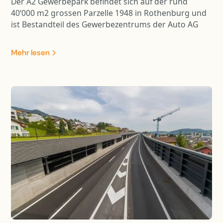
Der A2 Gewerbepark befindet sich auf der rund
40‘000 m2 grossen Parzelle 1948 in Rothenburg und
ist Bestandteil des Gewerbezentrums der Auto AG
Immobilien. Im repräsentativen Gewerbegebäude
stehen total 10‘000 m2 für Büro-, Ausstellungs- und
Mehr lesen
Gewerbeflächen zur Verfügung. Das zugehörige 6-
geschossige Parking beinhaltet 324 Parkplätze und
ist über eine Fussgängerbrücke mit dem
Gewerbegebäude verbunden. Die Tragwerke beider
Gebäude sind in Stahlbeton-Skelettbauweise
ausgeführt, welche sämtliche Anforderungen an die
Wirtschaftlichkeit und Flexibilität der Bauherrschaft
erfüllen. Damit die Gelenkbusse mit genügendem
Wendekreis in die benachbarte Halle einbiegen
können, ragt das Parking über die entsprechende
Verkehrsfläche. Die auskragenden Parkdecks sind
mittels Stützenvorspannung an den massiven
Dachträgern aufgehängt. Durch die aktive
Krafteinleitung werden die Verformungen der
schlanken Flachdecken auf ein gebrauchstaugliches