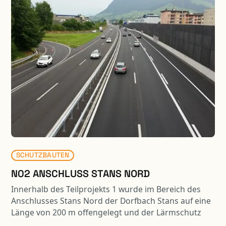
Umbau Bahnübergänge (Strail-Platten,
Kabelschächte, Kabelrohranlage) - Ersatz Zäune und
Fahrzeugrückhaltesysteme - Abschnittslängen:
Oberdorf 640m, Wolfenschiessen 100m, Dörfli
1‘700m.
SCHUTZBAUTEN
N02 ANSCHLUSS STANS NORD
Innerhalb des Teilprojekts 1 wurde im Bereich des
Anschlusses Stans Nord der Dorfbach Stans auf eine
Länge von 200 m offengelegt und der Lärmschutz
wurde um 340 m verlängert. Die Lärmschutzwand