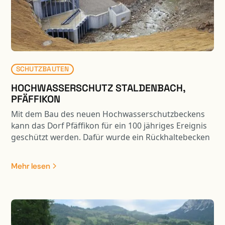
SCHUTZBAUTEN
HOCHWASSERSCHUTZ STALDENBACH,
PFÄFFIKON
Mit dem Bau des neuen Hochwasserschutzbeckens
kann das Dorf Pfäffikon für ein 100 jähriges Ereignis
geschützt werden. Dafür wurde ein Rückhaltebecken
mit einem Volumen von 33’000 m3 Inhalt gebaut.
Dank der „Mitbenützung“ der Weidstrasse als Damm
Mehr lesen
ist der Eingriff in die Landschaft erträglich. Durch die
ökologischen Massnahmen wird das bereits heute
attraktive Naherholungsgebiet zusätzlich
aufgewertet.