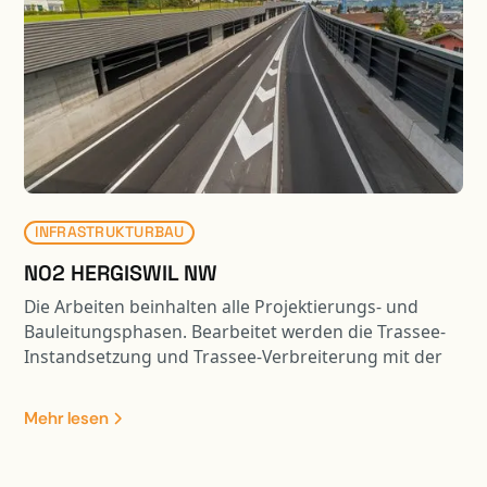
erfüllen. Damit die Gelenkbusse mit genügendem
Wendekreis in die benachbarte Halle einbiegen
können, ragt das Parking über die entsprechende
Verkehrsfläche. Die auskragenden Parkdecks sind
mittels Stützenvorspannung an den massiven
Dachträgern aufgehängt. Durch die aktive
Krafteinleitung werden die Verformungen der
schlanken Flachdecken auf ein gebrauchstaugliches
Mass begrenzt.
INFRASTRUKTURBAU
N02 HERGISWIL NW
Die Arbeiten beinhalten alle Projektierungs- und
Bauleitungsphasen. Bearbeitet werden die Trassee-
Instandsetzung und Trassee-Verbreiterung mit der
Entwässerung, sämtliche Werkleitungen,
Halbanschluss Hergiswil, Verzweigung Lopper,
Mehr lesen
Trassee-Verbreiterung FBNO. Im weiteren ist die
Projektierung und Bauleitung diverser Stützmauern
(Neubau und Instandsetzung, mehrere verankerte