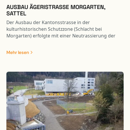
AUSBAU ÄGERISTRASSE MORGARTEN,
SATTEL
Der Ausbau der Kantonsstrasse in der
kulturhistorischen Schutzzone (Schlacht bei
Morgarten) erfolgte mit einer Neutrassierung der
Achse. Aufgrund der Strassenverbreiterung im
kurvigen und steilen Gelände, konnte eine
Mehr lesen
normkonforme Strassenführung erreicht werden.
Dabei waren die hangseitigen Abträge und die
talseitigen Auskragungen in ein ausgewogenes
Verhältnis zu bringen. Durch die Trasseverbreiterung
ergaben sich auf der Hangseite Stützmauern,
Felsabträge und Hangstabilisierungsmassnahmen.
Die diversen Stützbauwerke sind teilweise auf Pfählen
fundiert.