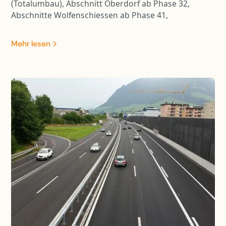
(Totalumbau), Abschnitt Oberdorf ab Phase 32,
Abschnitte Wolfenschiessen ab Phase 41,
Teilbereiche ab Phase 31/32: - Unter- und
Oberbausanierung inkl. Materialersatz - Sperrschicht
Mehr lesen
mit AC Rail 16 - Neue Gleisentwässerungen Typ 3b,
4a, 4b inkl. Sammelleitung in die Engelberger Aa -
Bankettsicherungen mit System Ribbert und Rüglei -
Neue Fahrleitungsfundamente - Instandsetzung und
Umbau Bahnübergänge (Strail-Platten,
Kabelschächte, Kabelrohranlage) - Ersatz Zäune und
Fahrzeugrückhaltesysteme - Abschnittslängen:
Oberdorf 640m, Wolfenschiessen 100m, Dörfli
1‘700m.