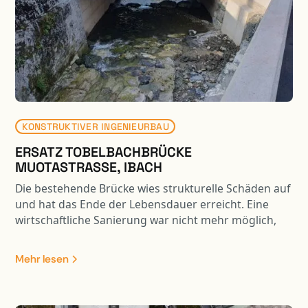
KONSTRUKTIVER INGENIEURBAU
ERSATZ TOBELBACHBRÜCKE
MUOTASTRASSE, IBACH
Die bestehende Brücke wies strukturelle Schäden auf
und hat das Ende der Lebensdauer erreicht. Eine
wirtschaftliche Sanierung war nicht mehr möglich,
daher wurde die Brücke durch einen Neubau ersetzt.
Zudem hatte der Tobelbach in Bezug auf den
Mehr lesen
Hochwasserschutz und die Ökologie erhebliche
Defizite. Um den wasserbaulichen Anforderungen bei
der Brückenbauplanung Rechnung zu tragen,