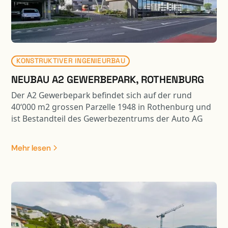
bestehen die Aufschüttung zum Teil aus
Schaumglasschotter
KONSTRUKTIVER INGENIEURBAU
NEUBAU A2 GEWERBEPARK, ROTHENBURG
Der A2 Gewerbepark befindet sich auf der rund
40‘000 m2 grossen Parzelle 1948 in Rothenburg und
ist Bestandteil des Gewerbezentrums der Auto AG
Immobilien. Im repräsentativen Gewerbegebäude
stehen total 10‘000 m2 für Büro-, Ausstellungs- und
Mehr lesen
Gewerbeflächen zur Verfügung. Das zugehörige 6-
geschossige Parking beinhaltet 324 Parkplätze und
ist über eine Fussgängerbrücke mit dem
Gewerbegebäude verbunden. Die Tragwerke beider
Gebäude sind in Stahlbeton-Skelettbauweise
ausgeführt, welche sämtliche Anforderungen an die
Wirtschaftlichkeit und Flexibilität der Bauherrschaft