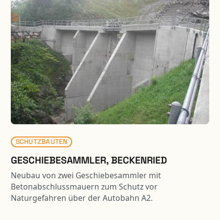
abfallenden Bergflanke erstellt. Zudem wurden u.a.
die Bergstation der Kehrsiten-Bürgenstock
Standseilbahn, ein Kino, ein Shop sowie ein Ballroom
mit sehr grossen Spannweiten integriert. Beim
Alpine SPA wurde die Tragstruktur des ehemaligen
Gebäude umgebaut und grosszügig erweitert. Dabei
waren zahlreiche Unterfangungen, Spezialaushübe
und unkonventionelle Sicherungen der Tragstruktur
erforderlich. Zudem wurde ein Stollen unter dem
bestehenden Gebäude erstellt.
SCHUTZBAUTEN
GESCHIEBESAMMLER, BECKENRIED
Neubau von zwei Geschiebesammler mit
Betonabschlussmauern zum Schutz vor
Naturgefahren über der Autobahn A2.