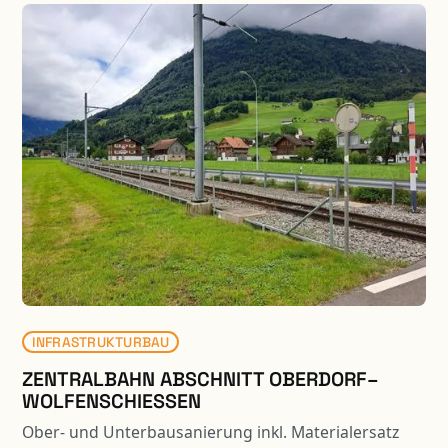
SM, neue Tischkonstruktion auf
Ortbetonbohrpfählen [Erstellung Betonpfähle mit
Brextor] /Stützkonstruktion auf Ortbetonbohrpfählen
mit Lärmschutzwand ) , Ausbau SABA Mühlestrasse
Instandsetzung der Lärmschutzgalerie Hergiswil
(Ausschnitt aus B Magazin 02/20), Instandsetzungs-,
Verstärkungs- und Verbreiterungsarbeiten diverser
Kunstbauten sowie die umfangreichen
Projektierungs- und Bauleitungsarbeiten der
Lärmschutzwände enthalten.
INFRASTRUKTURBAU
ZENTRALBAHN ABSCHNITT OBERDORF–
WOLFENSCHIESSEN
Ober- und Unterbausanierung inkl. Materialersatz