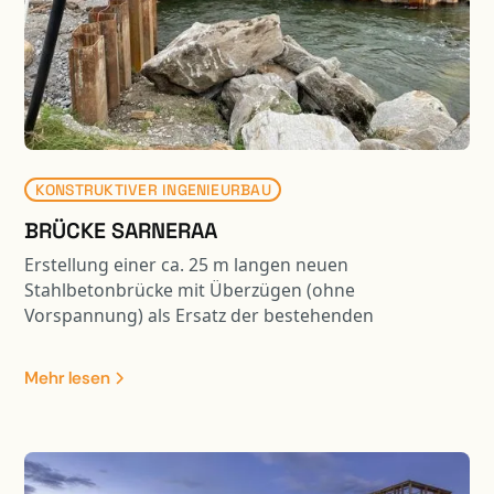
KONSTRUKTIVER INGENIEURBAU
BRÜCKE SARNERAA
Erstellung einer ca. 25 m langen neuen
Stahlbetonbrücke mit Überzügen (ohne
Vorspannung) als Ersatz der bestehenden
Strassenbrücke. Die neue Brückenplatte wurde
seitlich hergestellt und mit einem 700 to
Mehr lesen
Gittermastkran an die effektive Position versetzt. Das
Gesamtgewicht der zu versetzenden Brückenplatte
betrug dabei ca. 420 to. Projektbestandeile waren: -
Abbruch bestehende Brücke - Neubau Widerlager
mittels Umspundung / Pfählung usw.; davon 1 WL im