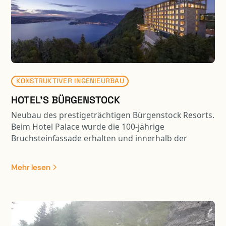
Nahbereich der Zentralbahn - Brückenplatte mittels
Kran versetzen - Vorarbeiten Gewässer usw. für
spätere Aufweitung und Renaturierung Sarneraa -
Umlegung Langsamverkehrswege - Anpassung
bestehende Kantonsstrasse an neue Situation
KONSTRUKTIVER INGENIEURBAU
HOTEL'S BÜRGENSTOCK
Neubau des prestigeträchtigen Bürgenstock Resorts.
Beim Hotel Palace wurde die 100-jährige
Bruchsteinfassade erhalten und innerhalb der
Fassadenmauer ein komplet neues Tragwerk erstellt.
Zudem wurde das Gebäude unterkellert und entlang
Mehr lesen
der steil abfallenden Bergflanke angebaut. Das
Bürgenstock Hotel ist das Leuchtturmprojet des
neuen Resorts. Ein äusserst komplexes Bauvorhaben
mit spektakulärer Lage auf dem Bergkamm. Die
Fundation des Neubaus wurde inmitten der steil