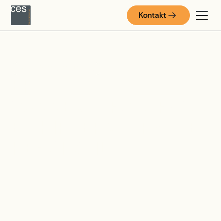
Kontakt
INFRASTRUKTURBAU
EP
SONNENBERGSTRASS
E / HIRSERNSTRASSE,
HERGISWIL