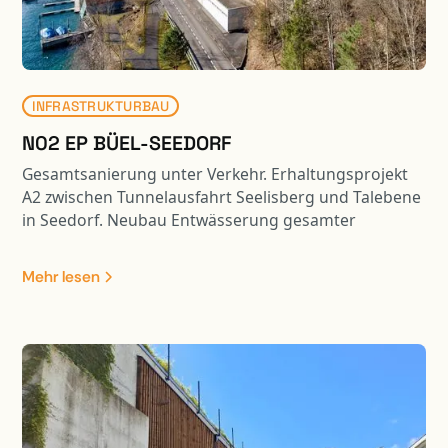
INFRASTRUKTURBAU
N02 EP BÜEL-SEEDORF
Gesamtsanierung unter Verkehr. Erhaltungsprojekt
A2 zwischen Tunnelausfahrt Seelisberg und Talebene
in Seedorf. Neubau Entwässerung gesamter
Perimeter mit Retention, Ersatz FZRS und
Lärmschutz. Instandsetzung Stütz- und Wandmauern
Mehr lesen
sowie Ertüchtigung der zahlreichen Kunstbauten.