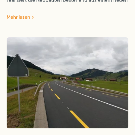
Pflegezentrum und Alterwohnungen, welche bis zu
11 Geschosse aufweisen. Die Fundation wurde in
Mehr lesen
Teilen mit Bohrpfählen ausgeführt und die Baugrube
wurde mittels einer rückverankerten
Spritzbetonwand und eines Wellpoint-Systems
realisiert.