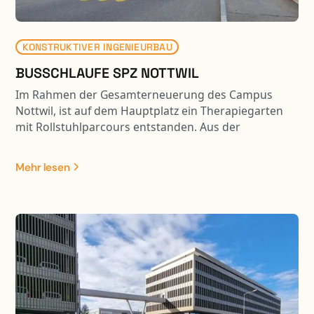
KONSTRUKTIVER INGENIEURBAU
BUSSCHLAUFE SPZ NOTTWIL
Im Rahmen der Gesamterneuerung des Campus
Nottwil, ist auf dem Hauptplatz ein Therapiegarten
mit Rollstuhlparcours entstanden. Aus der
Optimierung der Rollstuhl- und Fussgängerwege
resultiert eine Entflechtung vom motorisierten
Mehr lesen
Verkehr. Die Linienführung des öffentlichen Verkehrs
verläuft nun separat via Busschlaufe über das
Parking A und das Feuerwehrdepot. Die Busschlaufe
und Teile der Umgebung sind mit Fahrzeugen bis 40
Tonnen befahrbar. Der neu gestaltete Hauptplatz ist
zudem für Veranstaltungen nutzbar. Dazu wurden die
bestehenden Tragkonstruktionen mit Stahlpilzen,
CFK-Lamellen und Durchstanzbewehrungen
verstärkt. Zur Optimierung der Deckenbelastungen