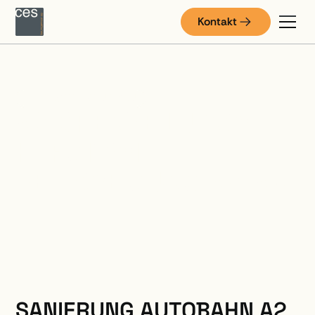
Kontakt
INFRASTRUKTURBAU
A2 GRENZE LU/NW
HERGISWIL -
VERZWEIGUNG A2-A8
SANIERUNG AUTOBAHN A2