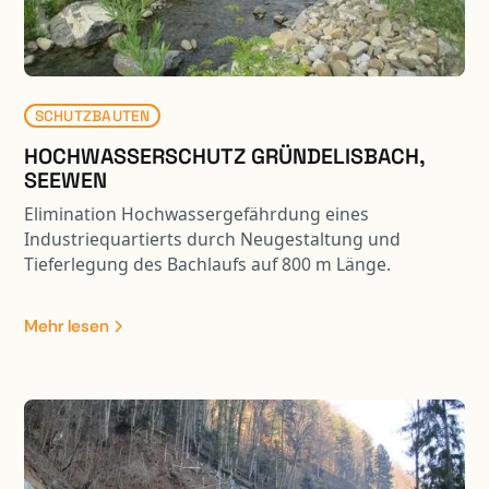
SCHUTZBAUTEN
HOCHWASSERSCHUTZ GRÜNDELISBACH,
SEEWEN
Elimination Hochwassergefährdung eines
Industriequartierts durch Neugestaltung und
Tieferlegung des Bachlaufs auf 800 m Länge.
Umfangreiche Terrainverbesserungen, Neubau
Bezirksstrassenbrücke, Ausscheidung
Mehr lesen
Gewässerraum, Anpassung Riedfläche und
Renaturierung Gewässerlauf.