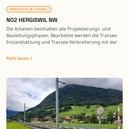
Mass begrenzt.
INFRASTRUKTURBAU
N02 HERGISWIL NW
Die Arbeiten beinhalten alle Projektierungs- und
Bauleitungsphasen. Bearbeitet werden die Trassee-
Instandsetzung und Trassee-Verbreiterung mit der
Entwässerung, sämtliche Werkleitungen,
Halbanschluss Hergiswil, Verzweigung Lopper,
Mehr lesen
Trassee-Verbreiterung FBNO. Im weiteren ist die
Projektierung und Bauleitung diverser Stützmauern
(Neubau und Instandsetzung, mehrere verankerte
SM, neue Tischkonstruktion auf
Ortbetonbohrpfählen [Erstellung Betonpfähle mit
Brextor] /Stützkonstruktion auf Ortbetonbohrpfählen
mit Lärmschutzwand ) , Ausbau SABA Mühlestrasse
Instandsetzung der Lärmschutzgalerie Hergiswil
(Ausschnitt aus B Magazin 02/20), Instandsetzungs-,
Verstärkungs- und Verbreiterungsarbeiten diverser
Kunstbauten sowie die umfangreichen