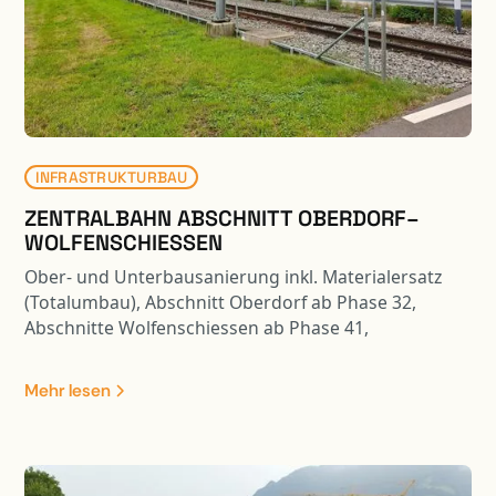
Projektierungs- und Bauleitungsarbeiten der
Lärmschutzwände enthalten.
INFRASTRUKTURBAU
ZENTRALBAHN ABSCHNITT OBERDORF–
WOLFENSCHIESSEN
Ober- und Unterbausanierung inkl. Materialersatz
(Totalumbau), Abschnitt Oberdorf ab Phase 32,
Abschnitte Wolfenschiessen ab Phase 41,
Teilbereiche ab Phase 31/32: - Unter- und
Oberbausanierung inkl. Materialersatz - Sperrschicht
Mehr lesen
mit AC Rail 16 - Neue Gleisentwässerungen Typ 3b,
4a, 4b inkl. Sammelleitung in die Engelberger Aa -
Bankettsicherungen mit System Ribbert und Rüglei -
Neue Fahrleitungsfundamente - Instandsetzung und