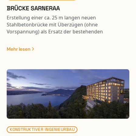
BRÜCKE SARNERAA
Erstellung einer ca. 25 m langen neuen
Stahlbetonbrücke mit Überzügen (ohne
Vorspannung) als Ersatz der bestehenden
Strassenbrücke. Die neue Brückenplatte wurde
seitlich hergestellt und mit einem 700 to
Mehr lesen
Gittermastkran an die effektive Position versetzt. Das
Gesamtgewicht der zu versetzenden Brückenplatte
betrug dabei ca. 420 to. Projektbestandeile waren: -
Abbruch bestehende Brücke - Neubau Widerlager
mittels Umspundung / Pfählung usw.; davon 1 WL im
Nahbereich der Zentralbahn - Brückenplatte mittels
Kran versetzen - Vorarbeiten Gewässer usw. für
spätere Aufweitung und Renaturierung Sarneraa -
Umlegung Langsamverkehrswege - Anpassung
bestehende Kantonsstrasse an neue Situation
KONSTRUKTIVER INGENIEURBAU