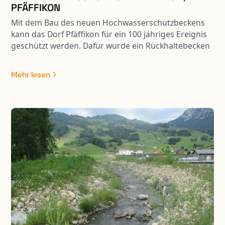
PFÄFFIKON
Mit dem Bau des neuen Hochwasserschutzbeckens
kann das Dorf Pfäffikon für ein 100 jähriges Ereignis
geschützt werden. Dafür wurde ein Rückhaltebecken
mit einem Volumen von 33’000 m3 Inhalt gebaut.
Dank der „Mitbenützung“ der Weidstrasse als Damm
Mehr lesen
ist der Eingriff in die Landschaft erträglich. Durch die
ökologischen Massnahmen wird das bereits heute
attraktive Naherholungsgebiet zusätzlich
aufgewertet.