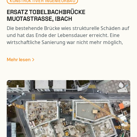
KONSTRUKTIVER INGENIEURBAU
ERSATZ TOBELBACHBRÜCKE
MUOTASTRASSE, IBACH
Die bestehende Brücke wies strukturelle Schäden auf
und hat das Ende der Lebensdauer erreicht. Eine
wirtschaftliche Sanierung war nicht mehr möglich,
daher wurde die Brücke durch einen Neubau ersetzt.
Zudem hatte der Tobelbach in Bezug auf den
Mehr lesen
Hochwasserschutz und die Ökologie erhebliche
Defizite. Um den wasserbaulichen Anforderungen bei
der Brückenbauplanung Rechnung zu tragen,
erfolgte der Neubau mit einer vergrösserten
Spannweite.