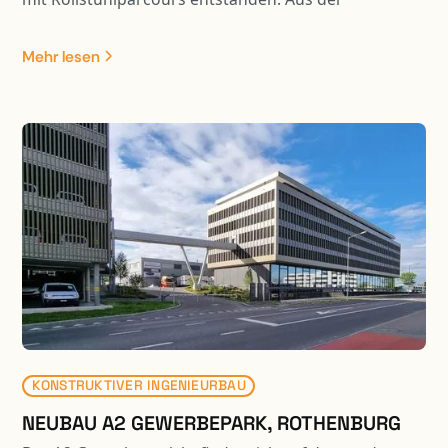
Optimierung der Rollstuhl- und Fussgängerwege
resultiert eine Entflechtung vom motorisierten
Mehr lesen
Verkehr. Die Linienführung des öffentlichen Verkehrs
verläuft nun separat via Busschlaufe über das
Parking A und das Feuerwehrdepot. Die Busschlaufe
und Teile der Umgebung sind mit Fahrzeugen bis 40
Tonnen befahrbar. Der neu gestaltete Hauptplatz ist
zudem für Veranstaltungen nutzbar. Dazu wurden die
bestehenden Tragkonstruktionen mit Stahlpilzen,
CFK-Lamellen und Durchstanzbewehrungen
verstärkt. Zur Optimierung der Deckenbelastungen
bestehen die Aufschüttung zum Teil aus
Schaumglasschotter
KONSTRUKTIVER INGENIEURBAU
NEUBAU A2 GEWERBEPARK, ROTHENBURG