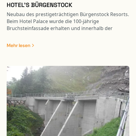
HOTEL'S BÜRGENSTOCK
Neubau des prestigeträchtigen Bürgenstock Resorts.
Beim Hotel Palace wurde die 100-jährige
Bruchsteinfassade erhalten und innerhalb der
Fassadenmauer ein komplet neues Tragwerk erstellt.
Zudem wurde das Gebäude unterkellert und entlang
Mehr lesen
der steil abfallenden Bergflanke angebaut. Das
Bürgenstock Hotel ist das Leuchtturmprojet des
neuen Resorts. Ein äusserst komplexes Bauvorhaben
mit spektakulärer Lage auf dem Bergkamm. Die
Fundation des Neubaus wurde inmitten der steil
abfallenden Bergflanke erstellt. Zudem wurden u.a.
die Bergstation der Kehrsiten-Bürgenstock
Standseilbahn, ein Kino, ein Shop sowie ein Ballroom
mit sehr grossen Spannweiten integriert. Beim
Alpine SPA wurde die Tragstruktur des ehemaligen
Gebäude umgebaut und grosszügig erweitert. Dabei
waren zahlreiche Unterfangungen, Spezialaushübe
und unkonventionelle Sicherungen der Tragstruktur