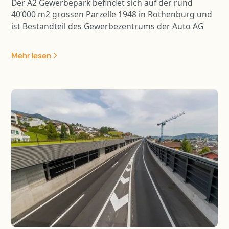
Der A2 Gewerbepark befindet sich auf der rund
40‘000 m2 grossen Parzelle 1948 in Rothenburg und
ist Bestandteil des Gewerbezentrums der Auto AG
Immobilien. Im repräsentativen Gewerbegebäude
stehen total 10‘000 m2 für Büro-, Ausstellungs- und
Mehr lesen
Gewerbeflächen zur Verfügung. Das zugehörige 6-
geschossige Parking beinhaltet 324 Parkplätze und
ist über eine Fussgängerbrücke mit dem
Gewerbegebäude verbunden. Die Tragwerke beider
Gebäude sind in Stahlbeton-Skelettbauweise
ausgeführt, welche sämtliche Anforderungen an die
Wirtschaftlichkeit und Flexibilität der Bauherrschaft
erfüllen. Damit die Gelenkbusse mit genügendem
Wendekreis in die benachbarte Halle einbiegen
können, ragt das Parking über die entsprechende
Verkehrsfläche. Die auskragenden Parkdecks sind
mittels Stützenvorspannung an den massiven
Dachträgern aufgehängt. Durch die aktive
Krafteinleitung werden die Verformungen der
schlanken Flachdecken auf ein gebrauchstaugliches