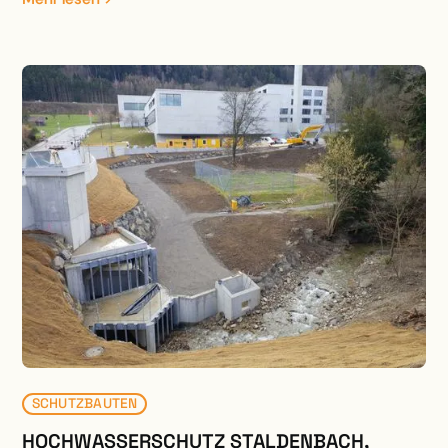
normkonforme Strassenführung erreicht werden.
Dabei waren die hangseitigen Abträge und die
talseitigen Auskragungen in ein ausgewogenes
Verhältnis zu bringen. Durch die Trasseverbreiterung
ergaben sich auf der Hangseite Stützmauern,
Felsabträge und Hangstabilisierungsmassnahmen.
Die diversen Stützbauwerke sind teilweise auf Pfählen
fundiert.
SCHUTZBAUTEN
HOCHWASSERSCHUTZ STALDENBACH,