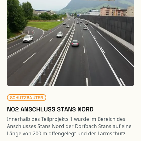
Umbau Bahnübergänge (Strail-Platten,
Kabelschächte, Kabelrohranlage) - Ersatz Zäune und
Fahrzeugrückhaltesysteme - Abschnittslängen:
Oberdorf 640m, Wolfenschiessen 100m, Dörfli
1‘700m.
SCHUTZBAUTEN
N02 ANSCHLUSS STANS NORD
Innerhalb des Teilprojekts 1 wurde im Bereich des
Anschlusses Stans Nord der Dorfbach Stans auf eine
Länge von 200 m offengelegt und der Lärmschutz
wurde um 340 m verlängert. Die Lärmschutzwand