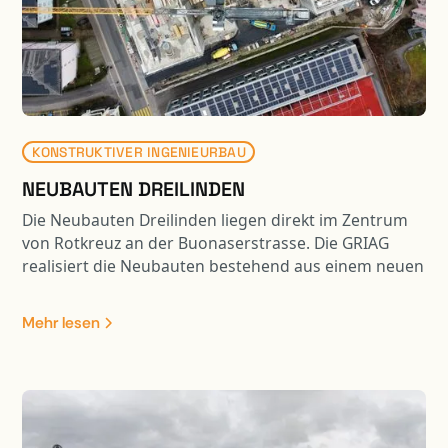
KONSTRUKTIVER INGENIEURBAU
NEUBAUTEN DREILINDEN
Die Neubauten Dreilinden liegen direkt im Zentrum
von Rotkreuz an der Buonaserstrasse. Die GRIAG
realisiert die Neubauten bestehend aus einem neuen
Pflegezentrum und Alterwohnungen, welche bis zu
11 Geschosse aufweisen. Die Fundation wurde in
Mehr lesen
Teilen mit Bohrpfählen ausgeführt und die Baugrube
wurde mittels einer rückverankerten
Spritzbetonwand und eines Wellpoint-Systems
realisiert.