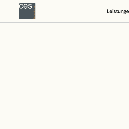
Leistung
INFRASTRUKTURBAU
INSTANDS
NG 16 NI-
VIADUKT,