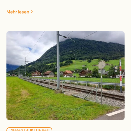
Entwässerung, sämtliche Werkleitungen,
Halbanschluss Hergiswil, Verzweigung Lopper,
Mehr lesen
Trassee-Verbreiterung FBNO. Im weiteren ist die
Projektierung und Bauleitung diverser Stützmauern
(Neubau und Instandsetzung, mehrere verankerte
SM, neue Tischkonstruktion auf
Ortbetonbohrpfählen [Erstellung Betonpfähle mit
Brextor] /Stützkonstruktion auf Ortbetonbohrpfählen
mit Lärmschutzwand ) , Ausbau SABA Mühlestrasse
Instandsetzung der Lärmschutzgalerie Hergiswil
(Ausschnitt aus B Magazin 02/20), Instandsetzungs-,
Verstärkungs- und Verbreiterungsarbeiten diverser
Kunstbauten sowie die umfangreichen
Projektierungs- und Bauleitungsarbeiten der
Lärmschutzwände enthalten.
INFRASTRUKTURBAU