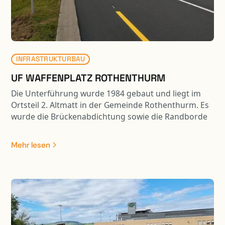
INFRASTRUKTURBAU
UF WAFFENPLATZ ROTHENTHURM
Die Unterführung wurde 1984 gebaut und liegt im
Ortsteil 2. Altmatt in der Gemeinde Rothenthurm. Es
wurde die Brückenabdichtung sowie die Randborde
erneuert. Weiter wurden die Wiederlagerwände
saniert. In Zusammenhang mit der Sanierung der
Mehr lesen
Kunstbaute erfolgte eine Belagssanierung auf einer
Länge von ca. 550 m1.