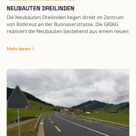
NEUBAUTEN DREILINDEN
Die Neubauten Dreilinden liegen direkt im Zentrum
von Rotkreuz an der Buonaserstrasse. Die GRIAG
realisiert die Neubauten bestehend aus einem neuen
Pflegezentrum und Alterwohnungen, welche bis zu
11 Geschosse aufweisen. Die Fundation wurde in
Mehr lesen
Teilen mit Bohrpfählen ausgeführt und die Baugrube
wurde mittels einer rückverankerten
Spritzbetonwand und eines Wellpoint-Systems
realisiert.