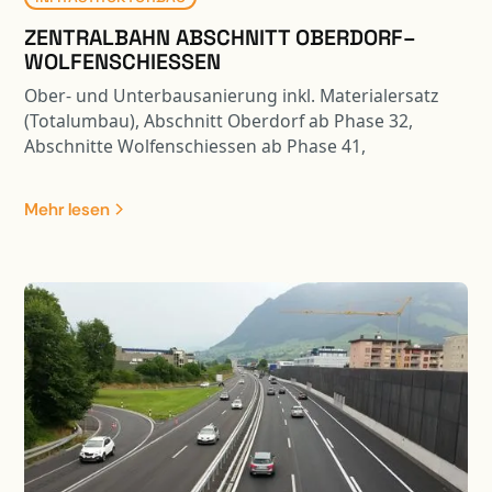
ZENTRALBAHN ABSCHNITT OBERDORF–
WOLFENSCHIESSEN
Ober- und Unterbausanierung inkl. Materialersatz
(Totalumbau), Abschnitt Oberdorf ab Phase 32,
Abschnitte Wolfenschiessen ab Phase 41,
Teilbereiche ab Phase 31/32: - Unter- und
Oberbausanierung inkl. Materialersatz - Sperrschicht
Mehr lesen
mit AC Rail 16 - Neue Gleisentwässerungen Typ 3b,
4a, 4b inkl. Sammelleitung in die Engelberger Aa -
Bankettsicherungen mit System Ribbert und Rüglei -
Neue Fahrleitungsfundamente - Instandsetzung und
Umbau Bahnübergänge (Strail-Platten,
Kabelschächte, Kabelrohranlage) - Ersatz Zäune und
Fahrzeugrückhaltesysteme - Abschnittslängen:
Oberdorf 640m, Wolfenschiessen 100m, Dörfli
1‘700m.