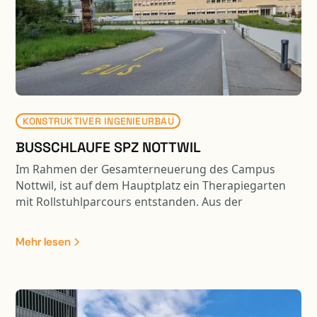
KONSTRUKTIVER INGENIEURBAU
BUSSCHLAUFE SPZ NOTTWIL
Im Rahmen der Gesamterneuerung des Campus
Nottwil, ist auf dem Hauptplatz ein Therapiegarten
mit Rollstuhlparcours entstanden. Aus der
Optimierung der Rollstuhl- und Fussgängerwege
resultiert eine Entflechtung vom motorisierten
Mehr lesen
Verkehr. Die Linienführung des öffentlichen Verkehrs
verläuft nun separat via Busschlaufe über das
Parking A und das Feuerwehrdepot. Die Busschlaufe
und Teile der Umgebung sind mit Fahrzeugen bis 40
Tonnen befahrbar. Der neu gestaltete Hauptplatz ist