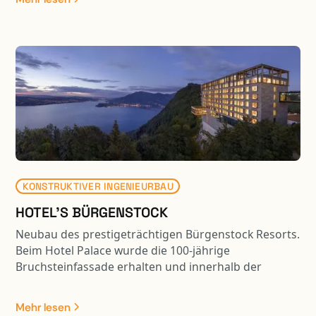
Gittermastkran an die effektive Position versetzt. Das
Gesamtgewicht der zu versetzenden Brückenplatte
betrug dabei ca. 420 to. Projektbestandeile waren: -
Abbruch bestehende Brücke - Neubau Widerlager
mittels Umspundung / Pfählung usw.; davon 1 WL im
Nahbereich der Zentralbahn - Brückenplatte mittels
Kran versetzen - Vorarbeiten Gewässer usw. für
spätere Aufweitung und Renaturierung Sarneraa -
Umlegung Langsamverkehrswege - Anpassung
bestehende Kantonsstrasse an neue Situation
KONSTRUKTIVER INGENIEURBAU
HOTEL'S BÜRGENSTOCK
Neubau des prestigeträchtigen Bürgenstock Resorts.
Beim Hotel Palace wurde die 100-jährige
Bruchsteinfassade erhalten und innerhalb der
Fassadenmauer ein komplet neues Tragwerk erstellt.
Zudem wurde das Gebäude unterkellert und entlang
Mehr lesen
der steil abfallenden Bergflanke angebaut. Das