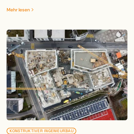
Zudem hatte der Tobelbach in Bezug auf den
Mehr lesen
Hochwasserschutz und die Ökologie erhebliche
Defizite. Um den wasserbaulichen Anforderungen bei
der Brückenbauplanung Rechnung zu tragen,
erfolgte der Neubau mit einer vergrösserten
Spannweite.
KONSTRUKTIVER INGENIEURBAU