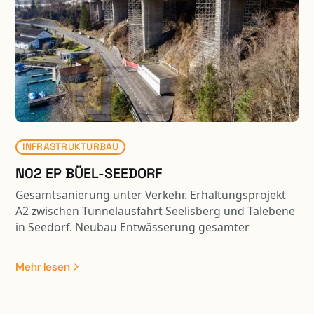
INFRASTRUKTURBAU
N02 EP BÜEL-SEEDORF
Gesamtsanierung unter Verkehr. Erhaltungsprojekt
A2 zwischen Tunnelausfahrt Seelisberg und Talebene
in Seedorf. Neubau Entwässerung gesamter
Perimeter mit Retention, Ersatz FZRS und
Lärmschutz. Instandsetzung Stütz- und Wandmauern
Mehr lesen
sowie Ertüchtigung der zahlreichen Kunstbauten.