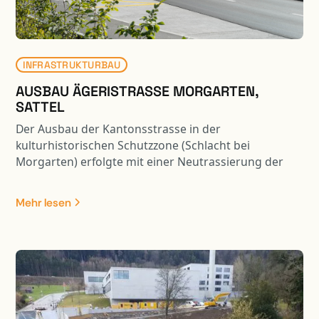
INFRASTRUKTURBAU
AUSBAU ÄGERISTRASSE MORGARTEN,
SATTEL
Der Ausbau der Kantonsstrasse in der
kulturhistorischen Schutzzone (Schlacht bei
Morgarten) erfolgte mit einer Neutrassierung der
Achse. Aufgrund der Strassenverbreiterung im
kurvigen und steilen Gelände, konnte eine
Mehr lesen
normkonforme Strassenführung erreicht werden.
Dabei waren die hangseitigen Abträge und die
talseitigen Auskragungen in ein ausgewogenes
Verhältnis zu bringen. Durch die Trasseverbreiterung
ergaben sich auf der Hangseite Stützmauern,
Felsabträge und Hangstabilisierungsmassnahmen.
Die diversen Stützbauwerke sind teilweise auf Pfählen