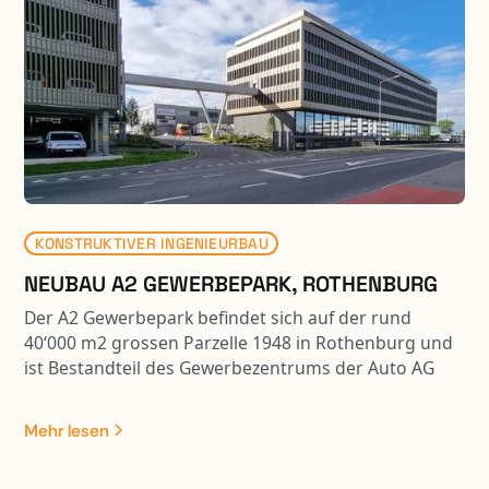
zudem für Veranstaltungen nutzbar. Dazu wurden die
bestehenden Tragkonstruktionen mit Stahlpilzen,
CFK-Lamellen und Durchstanzbewehrungen
verstärkt. Zur Optimierung der Deckenbelastungen
bestehen die Aufschüttung zum Teil aus
Schaumglasschotter
KONSTRUKTIVER INGENIEURBAU
NEUBAU A2 GEWERBEPARK, ROTHENBURG
Der A2 Gewerbepark befindet sich auf der rund
40‘000 m2 grossen Parzelle 1948 in Rothenburg und
ist Bestandteil des Gewerbezentrums der Auto AG
Immobilien. Im repräsentativen Gewerbegebäude
stehen total 10‘000 m2 für Büro-, Ausstellungs- und
Mehr lesen
Gewerbeflächen zur Verfügung. Das zugehörige 6-
geschossige Parking beinhaltet 324 Parkplätze und