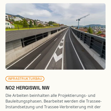
ist über eine Fussgängerbrücke mit dem
Gewerbegebäude verbunden. Die Tragwerke beider
Gebäude sind in Stahlbeton-Skelettbauweise
ausgeführt, welche sämtliche Anforderungen an die
Wirtschaftlichkeit und Flexibilität der Bauherrschaft
erfüllen. Damit die Gelenkbusse mit genügendem
Wendekreis in die benachbarte Halle einbiegen
können, ragt das Parking über die entsprechende
Verkehrsfläche. Die auskragenden Parkdecks sind
mittels Stützenvorspannung an den massiven
Dachträgern aufgehängt. Durch die aktive
Krafteinleitung werden die Verformungen der
schlanken Flachdecken auf ein gebrauchstaugliches
Mass begrenzt.
INFRASTRUKTURBAU
N02 HERGISWIL NW
Die Arbeiten beinhalten alle Projektierungs- und
Bauleitungsphasen. Bearbeitet werden die Trassee-
Instandsetzung und Trassee-Verbreiterung mit der