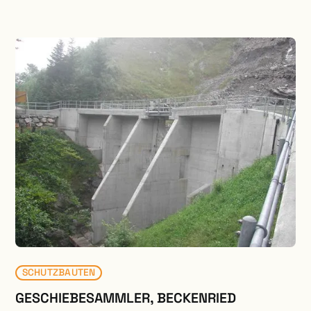
Bürgenstock Hotel ist das Leuchtturmprojet des
neuen Resorts. Ein äusserst komplexes Bauvorhaben
mit spektakulärer Lage auf dem Bergkamm. Die
Fundation des Neubaus wurde inmitten der steil
abfallenden Bergflanke erstellt. Zudem wurden u.a.
die Bergstation der Kehrsiten-Bürgenstock
Standseilbahn, ein Kino, ein Shop sowie ein Ballroom
mit sehr grossen Spannweiten integriert. Beim
Alpine SPA wurde die Tragstruktur des ehemaligen
Gebäude umgebaut und grosszügig erweitert. Dabei
waren zahlreiche Unterfangungen, Spezialaushübe
und unkonventionelle Sicherungen der Tragstruktur
erforderlich. Zudem wurde ein Stollen unter dem
bestehenden Gebäude erstellt.
SCHUTZBAUTEN
GESCHIEBESAMMLER, BECKENRIED