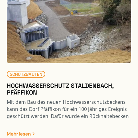
fundiert.
SCHUTZBAUTEN
HOCHWASSERSCHUTZ STALDENBACH,
PFÄFFIKON
Mit dem Bau des neuen Hochwasserschutzbeckens
kann das Dorf Pfäffikon für ein 100 jähriges Ereignis
geschützt werden. Dafür wurde ein Rückhaltebecken
mit einem Volumen von 33’000 m3 Inhalt gebaut.
Dank der „Mitbenützung“ der Weidstrasse als Damm
Mehr lesen
ist der Eingriff in die Landschaft erträglich. Durch die