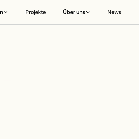
en
Projekte
Über uns
News
G
IMST