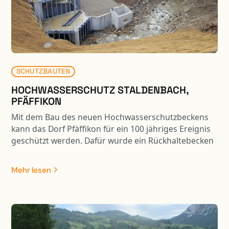
SCHUTZBAUTEN
HOCHWASSERSCHUTZ STALDENBACH,
PFÄFFIKON
Mit dem Bau des neuen Hochwasserschutzbeckens
kann das Dorf Pfäffikon für ein 100 jähriges Ereignis
geschützt werden. Dafür wurde ein Rückhaltebecken
mit einem Volumen von 33’000 m3 Inhalt gebaut.
Dank der „Mitbenützung“ der Weidstrasse als Damm
Mehr lesen
ist der Eingriff in die Landschaft erträglich. Durch die
ökologischen Massnahmen wird das bereits heute
attraktive Naherholungsgebiet zusätzlich
aufgewertet.