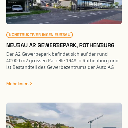
bestehen die Aufschüttung zum Teil aus
Schaumglasschotter
KONSTRUKTIVER INGENIEURBAU
NEUBAU A2 GEWERBEPARK, ROTHENBURG
Der A2 Gewerbepark befindet sich auf der rund
40‘000 m2 grossen Parzelle 1948 in Rothenburg und
ist Bestandteil des Gewerbezentrums der Auto AG
Immobilien. Im repräsentativen Gewerbegebäude
stehen total 10‘000 m2 für Büro-, Ausstellungs- und
Mehr lesen
Gewerbeflächen zur Verfügung. Das zugehörige 6-
geschossige Parking beinhaltet 324 Parkplätze und
ist über eine Fussgängerbrücke mit dem
Gewerbegebäude verbunden. Die Tragwerke beider
Gebäude sind in Stahlbeton-Skelettbauweise
ausgeführt, welche sämtliche Anforderungen an die
Wirtschaftlichkeit und Flexibilität der Bauherrschaft