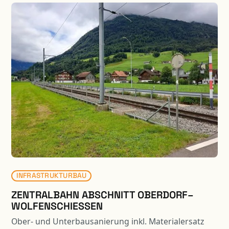
SM, neue Tischkonstruktion auf
Ortbetonbohrpfählen [Erstellung Betonpfähle mit
Brextor] /Stützkonstruktion auf Ortbetonbohrpfählen
mit Lärmschutzwand ) , Ausbau SABA Mühlestrasse
Instandsetzung der Lärmschutzgalerie Hergiswil
(Ausschnitt aus B Magazin 02/20), Instandsetzungs-,
Verstärkungs- und Verbreiterungsarbeiten diverser
Kunstbauten sowie die umfangreichen
Projektierungs- und Bauleitungsarbeiten der
Lärmschutzwände enthalten.
INFRASTRUKTURBAU
ZENTRALBAHN ABSCHNITT OBERDORF–
WOLFENSCHIESSEN
Ober- und Unterbausanierung inkl. Materialersatz