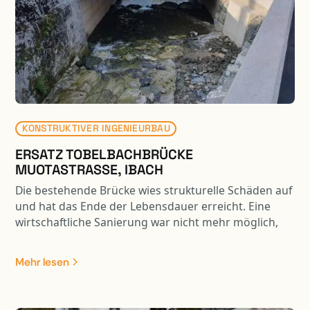
KONSTRUKTIVER INGENIEURBAU
ERSATZ TOBELBACHBRÜCKE
MUOTASTRASSE, IBACH
Die bestehende Brücke wies strukturelle Schäden auf
und hat das Ende der Lebensdauer erreicht. Eine
wirtschaftliche Sanierung war nicht mehr möglich,
daher wurde die Brücke durch einen Neubau ersetzt.
Zudem hatte der Tobelbach in Bezug auf den
Mehr lesen
Hochwasserschutz und die Ökologie erhebliche
Defizite. Um den wasserbaulichen Anforderungen bei
der Brückenbauplanung Rechnung zu tragen,