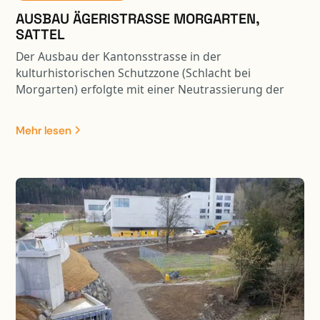
AUSBAU ÄGERISTRASSE MORGARTEN,
SATTEL
Der Ausbau der Kantonsstrasse in der
kulturhistorischen Schutzzone (Schlacht bei
Morgarten) erfolgte mit einer Neutrassierung der
Achse. Aufgrund der Strassenverbreiterung im
kurvigen und steilen Gelände, konnte eine
Mehr lesen
normkonforme Strassenführung erreicht werden.
Dabei waren die hangseitigen Abträge und die
talseitigen Auskragungen in ein ausgewogenes
Verhältnis zu bringen. Durch die Trasseverbreiterung
ergaben sich auf der Hangseite Stützmauern,
Felsabträge und Hangstabilisierungsmassnahmen.
Die diversen Stützbauwerke sind teilweise auf Pfählen
fundiert.