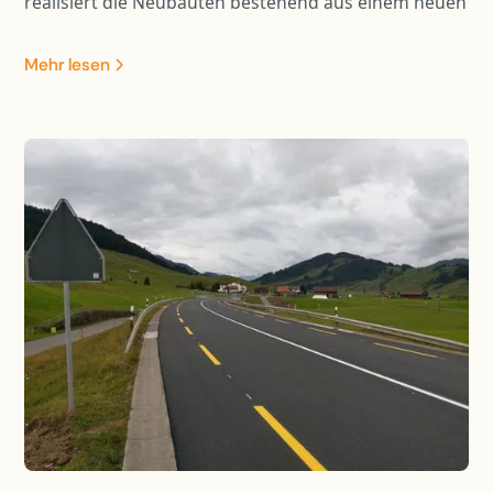
realisiert die Neubauten bestehend aus einem neuen
Pflegezentrum und Alterwohnungen, welche bis zu
11 Geschosse aufweisen. Die Fundation wurde in
Mehr lesen
Teilen mit Bohrpfählen ausgeführt und die Baugrube
wurde mittels einer rückverankerten
Spritzbetonwand und eines Wellpoint-Systems
realisiert.