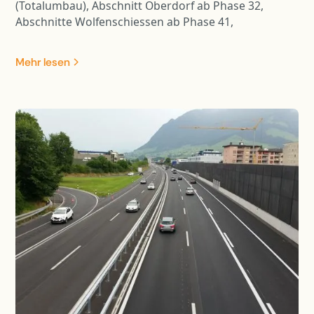
(Totalumbau), Abschnitt Oberdorf ab Phase 32,
Abschnitte Wolfenschiessen ab Phase 41,
Teilbereiche ab Phase 31/32: - Unter- und
Oberbausanierung inkl. Materialersatz - Sperrschicht
Mehr lesen
mit AC Rail 16 - Neue Gleisentwässerungen Typ 3b,
4a, 4b inkl. Sammelleitung in die Engelberger Aa -
Bankettsicherungen mit System Ribbert und Rüglei -
Neue Fahrleitungsfundamente - Instandsetzung und
Umbau Bahnübergänge (Strail-Platten,
Kabelschächte, Kabelrohranlage) - Ersatz Zäune und
Fahrzeugrückhaltesysteme - Abschnittslängen:
Oberdorf 640m, Wolfenschiessen 100m, Dörfli
1‘700m.