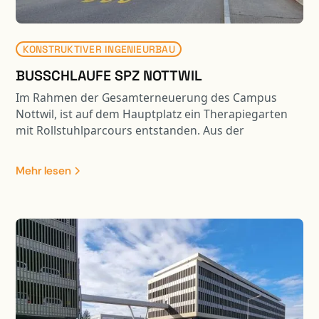
KONSTRUKTIVER INGENIEURBAU
BUSSCHLAUFE SPZ NOTTWIL
Im Rahmen der Gesamterneuerung des Campus
Nottwil, ist auf dem Hauptplatz ein Therapiegarten
mit Rollstuhlparcours entstanden. Aus der
Optimierung der Rollstuhl- und Fussgängerwege
resultiert eine Entflechtung vom motorisierten
Mehr lesen
Verkehr. Die Linienführung des öffentlichen Verkehrs
verläuft nun separat via Busschlaufe über das
Parking A und das Feuerwehrdepot. Die Busschlaufe
und Teile der Umgebung sind mit Fahrzeugen bis 40
Tonnen befahrbar. Der neu gestaltete Hauptplatz ist
zudem für Veranstaltungen nutzbar. Dazu wurden die
bestehenden Tragkonstruktionen mit Stahlpilzen,
CFK-Lamellen und Durchstanzbewehrungen
verstärkt. Zur Optimierung der Deckenbelastungen