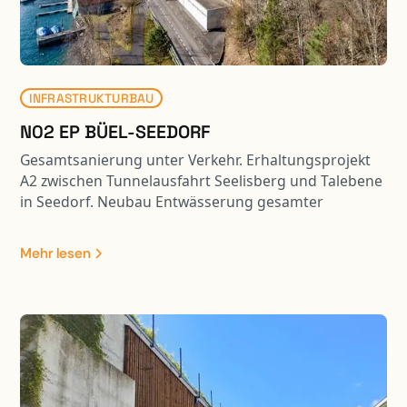
INFRASTRUKTURBAU
N02 EP BÜEL-SEEDORF
Gesamtsanierung unter Verkehr. Erhaltungsprojekt
A2 zwischen Tunnelausfahrt Seelisberg und Talebene
in Seedorf. Neubau Entwässerung gesamter
Perimeter mit Retention, Ersatz FZRS und
Lärmschutz. Instandsetzung Stütz- und Wandmauern
Mehr lesen
sowie Ertüchtigung der zahlreichen Kunstbauten.