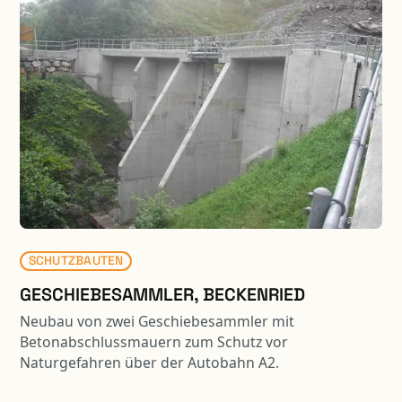
abfallenden Bergflanke erstellt. Zudem wurden u.a.
die Bergstation der Kehrsiten-Bürgenstock
Standseilbahn, ein Kino, ein Shop sowie ein Ballroom
mit sehr grossen Spannweiten integriert. Beim
Alpine SPA wurde die Tragstruktur des ehemaligen
Gebäude umgebaut und grosszügig erweitert. Dabei
waren zahlreiche Unterfangungen, Spezialaushübe
und unkonventionelle Sicherungen der Tragstruktur
erforderlich. Zudem wurde ein Stollen unter dem
bestehenden Gebäude erstellt.
SCHUTZBAUTEN
GESCHIEBESAMMLER, BECKENRIED
Neubau von zwei Geschiebesammler mit
Betonabschlussmauern zum Schutz vor
Naturgefahren über der Autobahn A2.