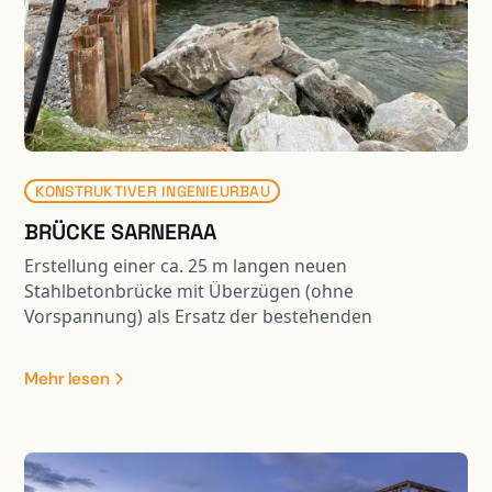
KONSTRUKTIVER INGENIEURBAU
BRÜCKE SARNERAA
Erstellung einer ca. 25 m langen neuen
Stahlbetonbrücke mit Überzügen (ohne
Vorspannung) als Ersatz der bestehenden
Strassenbrücke. Die neue Brückenplatte wurde
seitlich hergestellt und mit einem 700 to
Mehr lesen
Gittermastkran an die effektive Position versetzt. Das
Gesamtgewicht der zu versetzenden Brückenplatte
betrug dabei ca. 420 to. Projektbestandeile waren: -
Abbruch bestehende Brücke - Neubau Widerlager