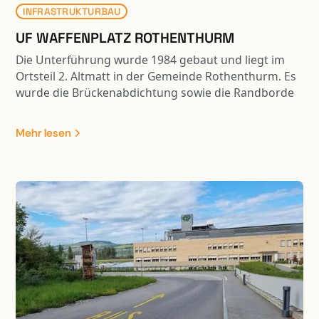
INFRASTRUKTURBAU
UF WAFFENPLATZ ROTHENTHURM
Die Unterführung wurde 1984 gebaut und liegt im
Ortsteil 2. Altmatt in der Gemeinde Rothenthurm. Es
wurde die Brückenabdichtung sowie die Randborde
erneuert. Weiter wurden die Wiederlagerwände
saniert. In Zusammenhang mit der Sanierung der
Mehr lesen
Kunstbaute erfolgte eine Belagssanierung auf einer
Länge von ca. 550 m1.