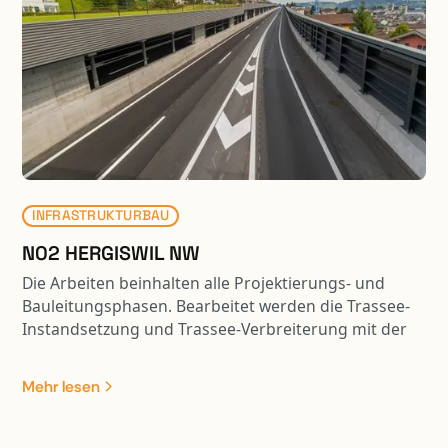
erfüllen. Damit die Gelenkbusse mit genügendem
Wendekreis in die benachbarte Halle einbiegen
können, ragt das Parking über die entsprechende
Verkehrsfläche. Die auskragenden Parkdecks sind
mittels Stützenvorspannung an den massiven
Dachträgern aufgehängt. Durch die aktive
Krafteinleitung werden die Verformungen der
schlanken Flachdecken auf ein gebrauchstaugliches
Mass begrenzt.
INFRASTRUKTURBAU
N02 HERGISWIL NW
Die Arbeiten beinhalten alle Projektierungs- und
Bauleitungsphasen. Bearbeitet werden die Trassee-
Instandsetzung und Trassee-Verbreiterung mit der
Entwässerung, sämtliche Werkleitungen,
Halbanschluss Hergiswil, Verzweigung Lopper,
Mehr lesen
Trassee-Verbreiterung FBNO. Im weiteren ist die
Projektierung und Bauleitung diverser Stützmauern
(Neubau und Instandsetzung, mehrere verankerte