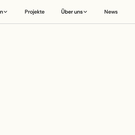
en
Projekte
Über uns
News
EIN
UR-